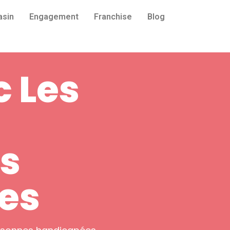
asin
Engagement
Franchise
Blog
 Les
es
es