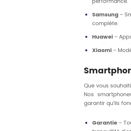
performance.
Samsung
– Sm
complète.
Huawei
– Appa
Xiaomi
– Modè
Smartphone
Que vous souhaiti
Nos smartphones
garantir qu’ils f
Garantie
– Tou