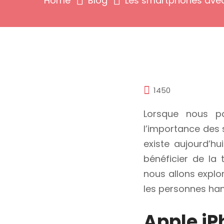
Home
Blog
Les smartphones avec 
1450
Lorsque nous par
l’importance des 
existe aujourd’hu
bénéficier de la
nous allons explo
les personnes ha
Apple iP