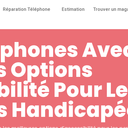
Réparation Téléphone
Estimation
Trouver un mag
tphones Avec
s Options
ilité Pour L
s Handicapé