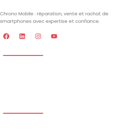
Chrono Mobile : réparation, vente et rachat de
smartphones avec expertise et confiance.
Informations
Mentions Légales
CGV
Données Personnelles
Blog
Informations
+33 6 16 10 44 48