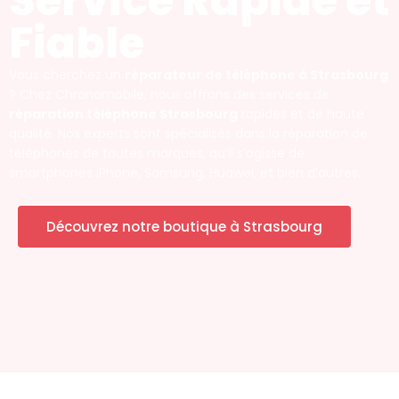
Service Rapide et
Fiable
Vous cherchez un
réparateur de téléphone à Strasbourg
? Chez Chronomobile, nous offrons des services de
réparation téléphone Strasbourg
rapides et de haute
qualité. Nos experts sont spécialisés dans la réparation de
téléphones de toutes marques, qu’il s’agisse de
smartphones iPhone, Samsung, Huawei, et bien d’autres.
Découvrez notre boutique à Strasbourg