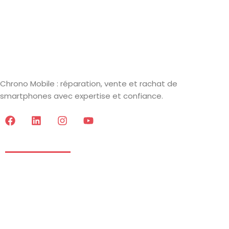
Chrono Mobile : réparation, vente et rachat de
smartphones avec expertise et confiance.
Informations
Mentions Légales
CGV
Données Personnelles
Blog