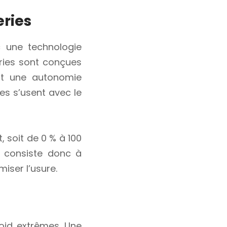
ries
c une technologie
eries sont conçues
nt une autonomie
es s’usent avec le
 soit de 0 % à 100
e consiste donc à
iser l’usure.
roid extrêmes. Une