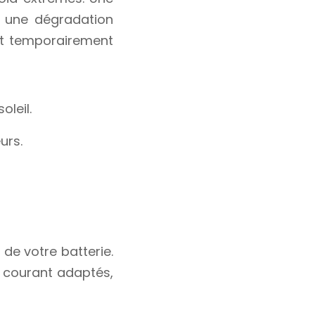
r une dégradation
eut temporairement
oleil.
urs.
 de votre batterie.
n courant adaptés,