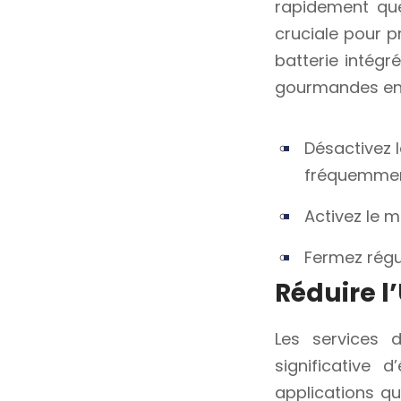
rapidement que
cruciale pour pr
batterie intégr
gourmandes en 
Désactivez l
fréquemmen
Activez le 
Fermez régul
Réduire l’
Les services 
significative 
applications qu