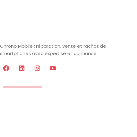
Chrono Mobile : réparation, vente et rachat de
smartphones avec expertise et confiance.
Informations
Mentions Légales
CGV
Données Personnelles
Blog